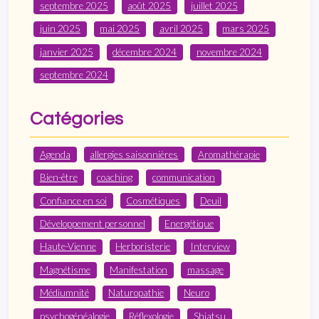
septembre 2025
août 2025
juillet 2025
juin 2025
mai 2025
avril 2025
mars 2025
janvier 2025
décembre 2024
novembre 2024
septembre 2024
Catégories
Agenda
allergies saisonnières
Aromathérapie
Bien-être
coaching
communication
Confiance en soi
Cosmétiques
Deuil
Développement personnel
Energétique
Haute-Vienne
Herboristerie
Interview
Magnétisme
Manifestation
massage
Médiumnité
Naturopathie
Neuro
psychogénéalogie
Réflexologie
Shiatsu