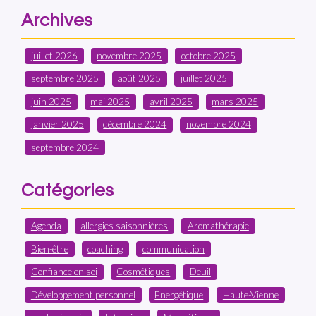
Archives
juillet 2026
novembre 2025
octobre 2025
septembre 2025
août 2025
juillet 2025
juin 2025
mai 2025
avril 2025
mars 2025
janvier 2025
décembre 2024
novembre 2024
septembre 2024
Catégories
Agenda
allergies saisonnières
Aromathérapie
Bien-être
coaching
communication
Confiance en soi
Cosmétiques
Deuil
Développement personnel
Energétique
Haute-Vienne