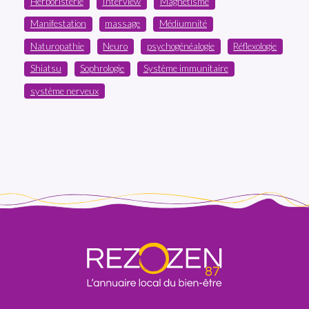
Herboristerie
Interview
Magnétisme
Manifestation
massage
Médiumnité
Naturopathie
Neuro
psychogénéalogie
Réflexologie
Shiatsu
Sophrologie
Système immunitaire
système nerveux