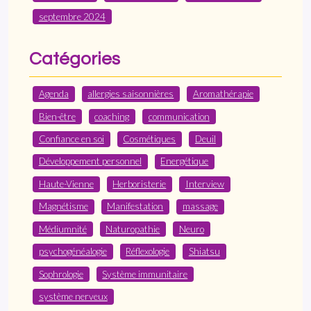
septembre 2024
Catégories
Agenda
allergies saisonnières
Aromathérapie
Bien-être
coaching
communication
Confiance en soi
Cosmétiques
Deuil
Développement personnel
Energétique
Haute-Vienne
Herboristerie
Interview
Magnétisme
Manifestation
massage
Médiumnité
Naturopathie
Neuro
psychogénéalogie
Réflexologie
Shiatsu
Sophrologie
Système immunitaire
système nerveux