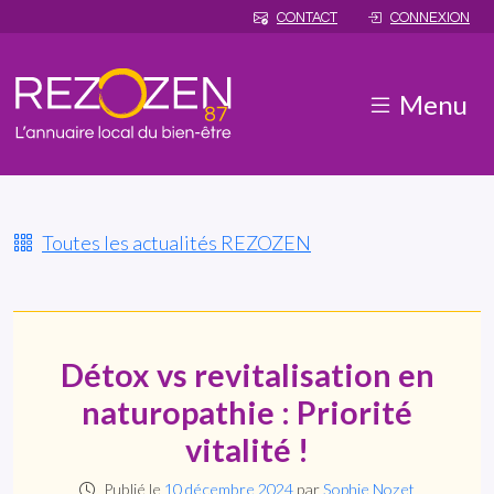
CONTACT
CONNEXION
Menu
Toutes les actualités REZOZEN
Détox vs revitalisation en
naturopathie : Priorité
vitalité !
Publié le
10 décembre 2024
par
Sophie Nozet