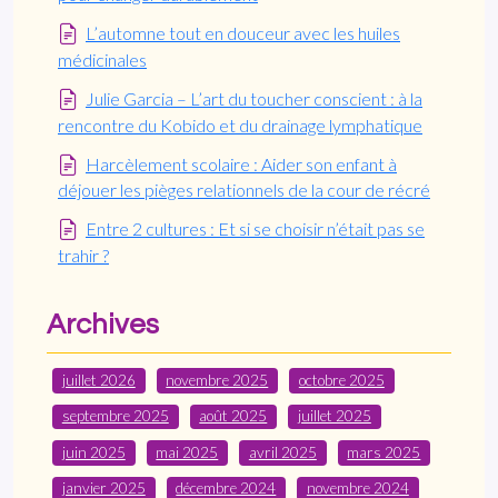
L’automne tout en douceur avec les huiles
médicinales
Julie Garcia – L’art du toucher conscient : à la
rencontre du Kobido et du drainage lymphatique
Harcèlement scolaire : Aider son enfant à
déjouer les pièges relationnels de la cour de récré
Entre 2 cultures : Et si se choisir n’était pas se
trahir ?
Archives
juillet 2026
novembre 2025
octobre 2025
septembre 2025
août 2025
juillet 2025
juin 2025
mai 2025
avril 2025
mars 2025
janvier 2025
décembre 2024
novembre 2024