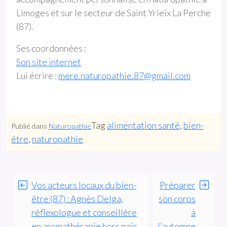
Limoges et sur le secteur de Saint Yrieix La Perche
(87).
Ses coordonnées :
Son site internet
Lui écrire :
mere.naturopathie.87@gmail.com
Tag
alimentation santé
,
bien-
Publié dans
Naturopathie
être
,
naturopathie
Vos acteurs locaux du bien-
Préparer
être (87) : Agnès Delga,
son corps
réflexologue et conseillère
à
en aromathérapie hors pair
l’automne