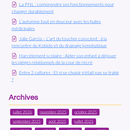
La PNL : comprendre ses fonctionnements pour
changer durablement
L’automne tout en douceur avec les huiles
médicinales
Julie Garcia – L’art du toucher conscient : à la
rencontre du Kobido et du drainage lymphatique
Harcèlement scolaire : Aider son enfant à déjouer
les pièges relationnels de la cour de récré
Entre 2 cultures : Et si se choisir n’était pas se trahir
?
Archives
juillet 2026
novembre 2025
octobre 2025
septembre 2025
août 2025
juillet 2025