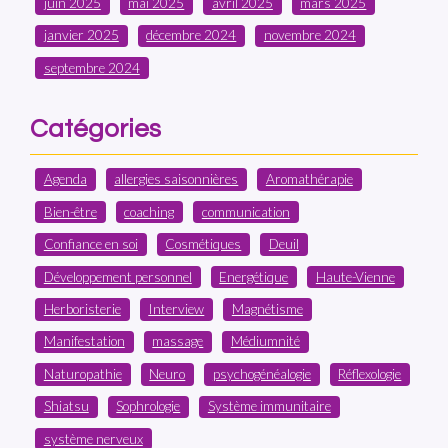
juin 2025
mai 2025
avril 2025
mars 2025
janvier 2025
décembre 2024
novembre 2024
septembre 2024
Catégories
Agenda
allergies saisonnières
Aromathérapie
Bien-être
coaching
communication
Confiance en soi
Cosmétiques
Deuil
Développement personnel
Energétique
Haute-Vienne
Herboristerie
Interview
Magnétisme
Manifestation
massage
Médiumnité
Naturopathie
Neuro
psychogénéalogie
Réflexologie
Shiatsu
Sophrologie
Système immunitaire
système nerveux