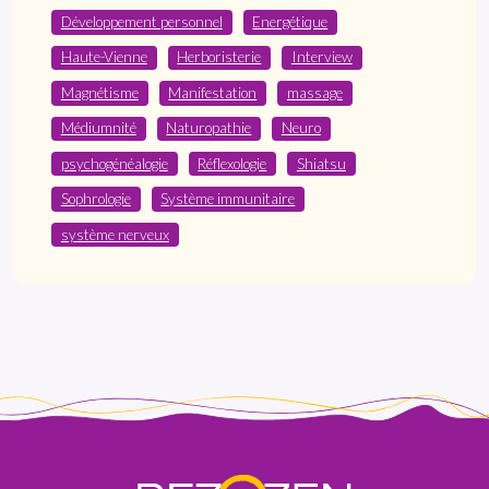
Développement personnel
Energétique
Haute-Vienne
Herboristerie
Interview
Magnétisme
Manifestation
massage
Médiumnité
Naturopathie
Neuro
psychogénéalogie
Réflexologie
Shiatsu
Sophrologie
Système immunitaire
système nerveux