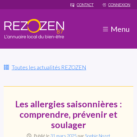
CONTACT
CONNEXION
Menu
Toutes les actualités REZOZEN
Les allergies saisonnières :
comprendre, prévenir et
soulager
Publié le
31 mars 2025
par
Sophie Nozet